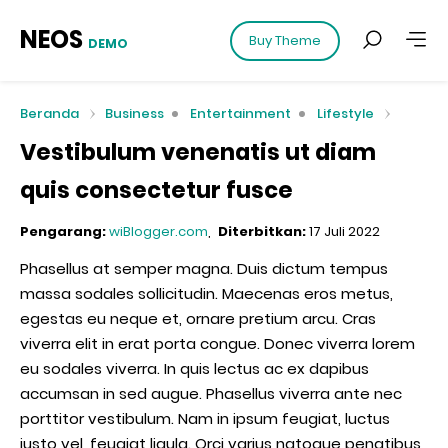
NEOS
Buy Theme
DEMO
Beranda
Business
Entertainment
Lifestyle
Vestibulum venenatis ut diam
quis consectetur fusce
Pengarang:
wiBlogger.com
Diterbitkan:
17 Juli 2022
Phasellus at semper magna. Duis dictum tempus
massa sodales sollicitudin. Maecenas eros metus,
egestas eu neque et, ornare pretium arcu. Cras
viverra elit in erat porta congue. Donec viverra lorem
eu sodales viverra. In quis lectus ac ex dapibus
accumsan in sed augue. Phasellus viverra ante nec
porttitor vestibulum. Nam in ipsum feugiat, luctus
justo vel, feugiat ligula. Orci varius natoque penatibus